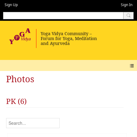
Sign Up
Sign In
Photos
PK (6)