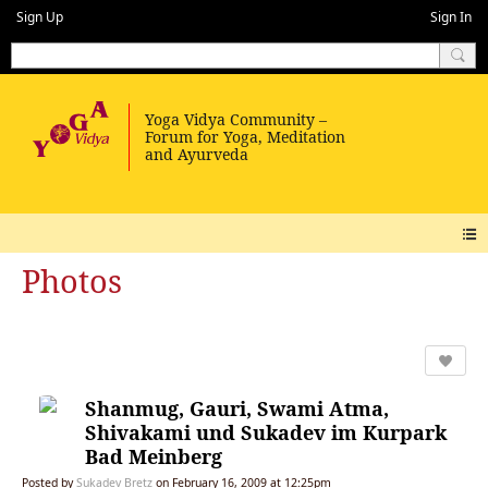
Sign Up
Sign In
Photos
Shanmug, Gauri, Swami Atma,
Shivakami und Sukadev im Kurpark
Bad Meinberg
Posted by
Sukadev Bretz
on February 16, 2009 at 12:25pm