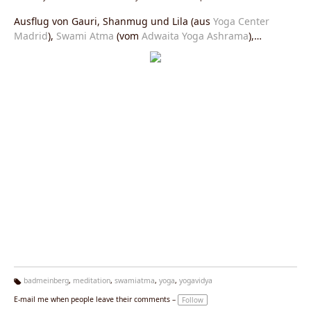
Ausflug von Gauri, Shanmug und Lila (aus
Yoga Center
Madrid
),
Swami Atma
(vom
Adwaita Yoga Ashrama
),
Shivakami und Sukadev (vom
Haus Yoga Vidya Bad
Meinberg
) auf einem Ausflug durch den Kurpark von
Bad
Meinberg
am 15. Juli 2008. Alle geben zur Zeit ein
Yoga
Seminar
bei
Yoga Vidya
. Am Dienstagabend ist
schweigender Spaziergang, so hatten alle Seminarleiter
einen freien Tag, den sie zusammen mit Hund Ricki
genossen.
badmeinberg
,
meditation
,
swamiatma
,
yoga
,
yogavidya
Ta
E-mail me when people leave their comments –
Follow
g