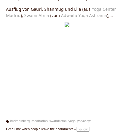
Ausflug von Gauri, Shanmug und Lila (aus
Yoga Center
Madrid
),
Swami Atma
(vom
Adwaita Yoga Ashrama
),
Shivakami und Sukadev (vom
Haus Yoga Vidya Bad
Meinberg
) auf einem Ausflug durch den Kurpark von
Bad
Meinberg
am 15. Juli 2008. Alle geben zur Zeit ein
Yoga
Seminar
bei
Yoga Vidya
. Am Dienstagabend ist
schweigender Spaziergang, so hatten alle Seminarleiter
einen freien Tag, den sie zusammen mit Hund Ricki
genossen.
badmeinberg
,
meditation
,
swamiatma
,
yoga
,
yogavidya
Ta
E-mail me when people leave their comments –
Follow
g