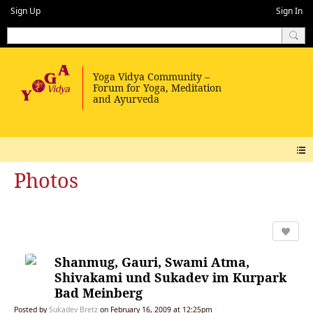
Sign Up
Sign In
Photos
Shanmug, Gauri, Swami Atma,
Shivakami und Sukadev im Kurpark
Bad Meinberg
Posted by
Sukadev Bretz
on February 16, 2009 at 12:25pm