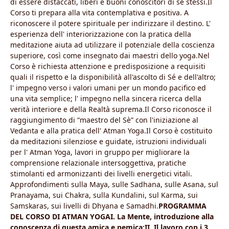
di essere distaccati, liberi e buoni conoscitori di se stessi.Il
Corso ti prepara alla vita contemplativa e positiva. A
riconoscere il potere spirituale per indirizzare il destino. L'
esperienza dell' interiorizzazione con la pratica della
meditazione aiuta ad utilizzare il potenziale della coscienza
superiore, così come insegnato dai maestri dello yoga.Nel
Corso è richiesta attenzione e predisposizione a requisiti
quali il rispetto e la disponibilità all'ascolto di Sé e dell'altro;
l' impegno verso i valori umani per un mondo pacifico ed
una vita semplice; l' impegno nella sincera ricerca della
verità interiore e della Realtà suprema.Il Corso riconosce il
raggiungimento di “maestro del Sè” con l'iniziazione al
Vedanta e alla pratica dell' Atman Yoga.Il Corso è costituito
da meditazioni silenziose e guidate, istruzioni individuali
per l' Atman Yoga, lavori in gruppo per migliorare la
comprensione relazionale intersoggettiva, pratiche
stimolanti ed armonizzanti dei livelli energetici vitali.
Approfondimenti sulla Maya, sulle Sadhana, sulle Asana, sul
Pranayama, sui Chakra, sulla Kundalini, sul Karma, sui
Samskaras, sui livelli di Dhyana e Samadhi.
PROGRAMMA
DEL CORSO DI ATMAN YOGAI. La Mente, introduzione alla
conoscenza di questa amica e nemica;II. Il lavoro con i 3