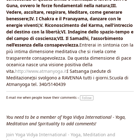
Guna, ovvero le forze fondamentali nella natura;III.
Vedere, ascoltare, respirare, Meditare, come generare
benessere;IV. I Chakra e il Pranayama, danzare con le
energie viventi;V. Riconoscimento del Karma, nell'intreccio
del destino con la libertà;VI. Indagine dello spazio-tempo e
del campo di coscienza;VII. Il Samadhi, l'assorbimento
nell’essenza della consapevolezza.
Entrerai in sintonia con la
più intima dimensione meditativa che si rivela come
trasparente consapevolezza. Da questa dimensione di pace
oceanica nasce una visione positiva della
vita.
http://www.atmanyoga.it
I Satsanga (sedute di
Meditazione)si svolgono a RAVENNA tutti i giorni.Scuola di
Atmanyoga tel. 340/5140439
E-mail me when people leave their comments –
Follow
You need to be a member of Yoga Vidya International - Yoga,
Meditation and Spirituality to add comments!
Join Yoga Vidya International - Yoga, Meditation and