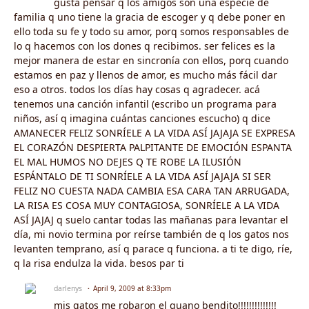
gusta pensar q los amigos son una especie de
familia q uno tiene la gracia de escoger y q debe poner en
ello toda su fe y todo su amor, porq somos responsables de
lo q hacemos con los dones q recibimos. ser felices es la
mejor manera de estar en sincronía con ellos, porq cuando
estamos en paz y llenos de amor, es mucho más fácil dar
eso a otros. todos los días hay cosas q agradecer. acá
tenemos una canción infantil (escribo un programa para
niños, así q imagina cuántas canciones escucho) q dice
AMANECER FELIZ SONRÍELE A LA VIDA ASÍ JAJAJA SE EXPRESA
EL CORAZÓN DESPIERTA PALPITANTE DE EMOCIÓN ESPANTA
EL MAL HUMOS NO DEJES Q TE ROBE LA ILUSIÓN
ESPÁNTALO DE TI SONRÍELE A LA VIDA ASÍ JAJAJA SI SER
FELIZ NO CUESTA NADA CAMBIA ESA CARA TAN ARRUGADA,
LA RISA ES COSA MUY CONTAGIOSA, SONRÍELE A LA VIDA
ASÍ JAJAJ q suelo cantar todas las mañanas para levantar el
día, mi novio termina por reírse también de q los gatos nos
levanten temprano, así q parace q funciona. a ti te digo, ríe,
q la risa endulza la vida. besos par ti
darlenys
April 9, 2009 at 8:33pm
mis gatos me robaron el guano bendito!!!!!!!!!!!!!!