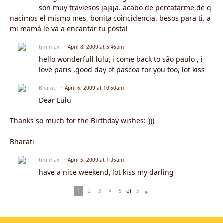
son muy traviesos jajaja. acabo de percatarme de q
nacimos el mismo mes, bonita coincidencia. besos para ti. a
mi mamá le va a encantar tu postal
tim max
April 8, 2009 at 5:46pm
hello wonderfull lulu, i come back to são paulo , i
love paris ,good day of pascoa for you too, lot kiss
Bharati
April 6, 2009 at 10:50am
Dear Lulu
Thanks so much for the Birthday wishes:-)))
Bharati
tim max
April 5, 2009 at 1:05am
have a nice weekend, lot kiss my darling
of
1
2
3
4
5
5
N
ex
t