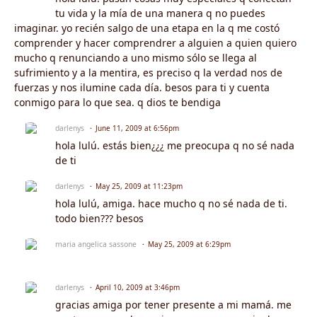
tu vida y la mía de una manera q no puedes
imaginar. yo recién salgo de una etapa en la q me costó
comprender y hacer comprendrer a alguien a quien quiero
mucho q renunciando a uno mismo sólo se llega al
sufrimiento y a la mentira, es preciso q la verdad nos de
fuerzas y nos ilumine cada día. besos para ti y cuenta
conmigo para lo que sea. q dios te bendiga
darlenys
June 11, 2009 at 6:56pm
hola lulú. estás bien¿¿¿ me preocupa q no sé nada
de ti
darlenys
May 25, 2009 at 11:23pm
hola lulú, amiga. hace mucho q no sé nada de ti.
todo bien??? besos
maria angelica sassone
May 25, 2009 at 6:29pm
darlenys
April 10, 2009 at 3:46pm
gracias amiga por tener presente a mi mamá. me