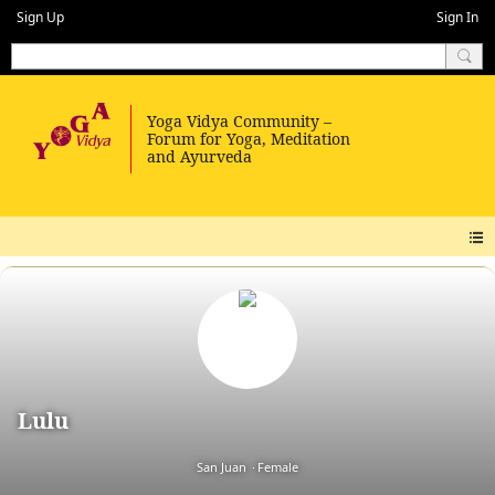
Sign Up
Sign In
Lulu
San Juan
Female