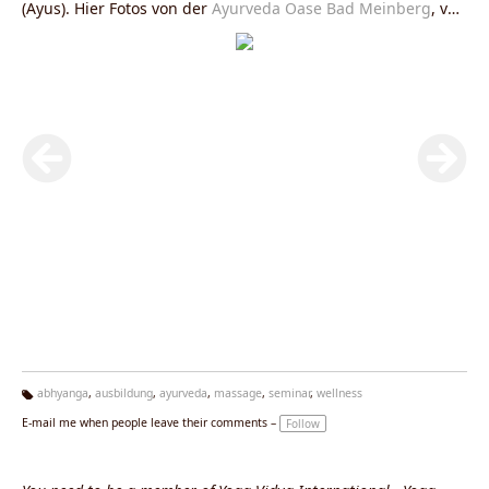
(Ayus). Hier Fotos von der
Ayurveda Oase Bad Meinberg
, von
einer
Ayurveda Massage Ausbildung
und
Ayurveda
Seminaren
abhyanga
,
ausbildung
,
ayurveda
,
massage
,
seminar
,
wellness
Ta
E-mail me when people leave their comments –
Follow
g
s: