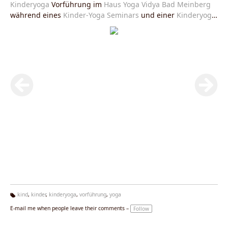
Kinderyoga
Vorführung im
Haus Yoga Vidya Bad Meinberg
während eines
Kinder-Yoga Seminars
und einer
Kinderyoga
Ausbildung
im Juli 2009.
kind
,
kinder
,
kinderyoga
,
vorführung
,
yoga
Ta
E-mail me when people leave their comments –
Follow
g
s: