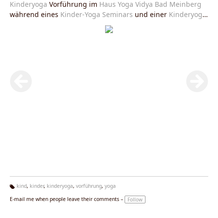
Kinderyoga
Vorführung im
Haus Yoga Vidya Bad Meinberg
während eines
Kinder-Yoga Seminars
und einer
Kinderyoga
Ausbildung
im Juli 2009.
kind
,
kinder
,
kinderyoga
,
vorführung
,
yoga
Ta
E-mail me when people leave their comments –
Follow
g
s: