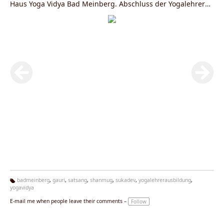
Haus Yoga Vidya Bad Meinberg. Abschluss der Yogalehrer
Ausbildung bei Yoga Vidya.
www.yoga-vidya.de
badmeinberg
,
gauri
,
satsang
,
shanmug
,
sukadev
,
yogalehrerausbildung
,
yogavidya
Ta
g
E-mail me when people leave their comments –
Follow
s: