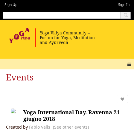
Sign Up
Sign In
Events
Yoga International Day. Ravenna 21
giugno 2018
Created by
Fabio Valis
(See other events)